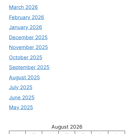
March 2026
February 2026
January 2026
December 2025
November 2025
October 2025
September 2025
August 2025
July 2025
June 2025
May 2025
August 2026