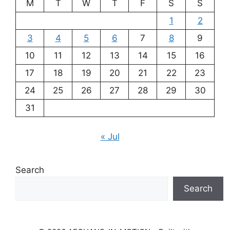
M
T
W
T
F
S
S
1
2
3
4
5
6
7
8
9
10
11
12
13
14
15
16
17
18
19
20
21
22
23
24
25
26
27
28
29
30
31
« Jul
Search
Search