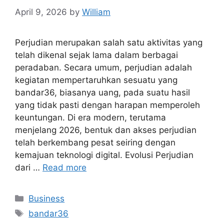
April 9, 2026
by
William
Perjudian merupakan salah satu aktivitas yang
telah dikenal sejak lama dalam berbagai
peradaban. Secara umum, perjudian adalah
kegiatan mempertaruhkan sesuatu yang
bandar36, biasanya uang, pada suatu hasil
yang tidak pasti dengan harapan memperoleh
keuntungan. Di era modern, terutama
menjelang 2026, bentuk dan akses perjudian
telah berkembang pesat seiring dengan
kemajuan teknologi digital. Evolusi Perjudian
dari …
Read more
Categories
Business
Tags
bandar36